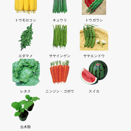
トウモロコシ
キュウリ
トウガラシ
エダマメ
サヤインゲン
サヤエンドウ
レタス
ニンジン・ゴボウ
スイカ
台木類