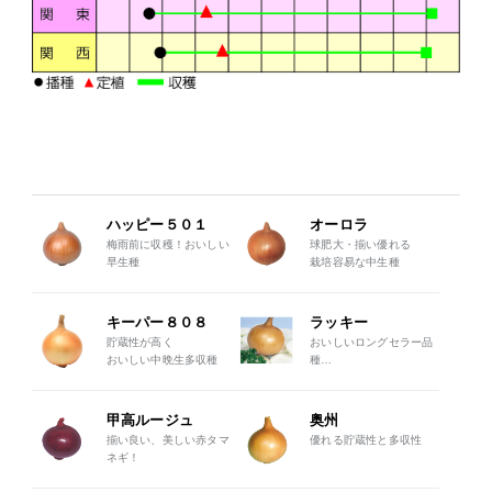
ハッピー５０１
オーロラ
梅雨前に収穫！おいしい
球肥大・揃い優れる
早生種
栽培容易な中生種
キーパー８０８
ラッキー
貯蔵性が高く
おいしいロングセラー品
おいしい中晩生多収種
種
生食スライス用としても
好評！
甲高ルージュ
奥州
揃い良い、美しい赤タマ
優れる貯蔵性と多収性
ネギ！