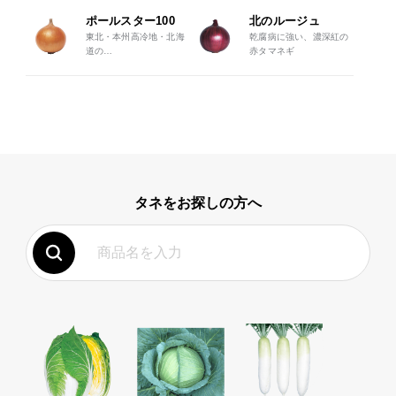
ポールスター100
北のルージュ
東北・本州高冷地・北海
乾腐病に強い、濃深紅の
道の
赤タマネギ
春まきに適する大玉中生
種
タネをお探しの方へ