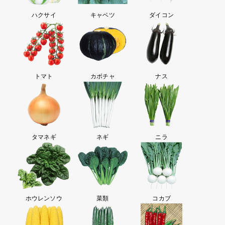
ハクサイ
キャベツ
ダイコン
トマト
カボチャ
ナス
タマネギ
ネギ
ニラ
ホウレンソウ
菜類
コカブ