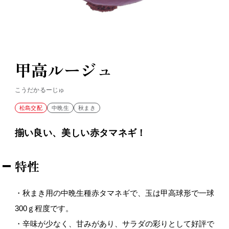
甲高ルージュ
こうだかるーじゅ
松島交配
中晩生
秋まき
揃い良い、美しい赤タマネギ！
特性
・秋まき用の中晩生種赤タマネギで、玉は甲高球形で一球
300ｇ程度です。
・辛味が少なく、甘みがあり、サラダの彩りとして好評で