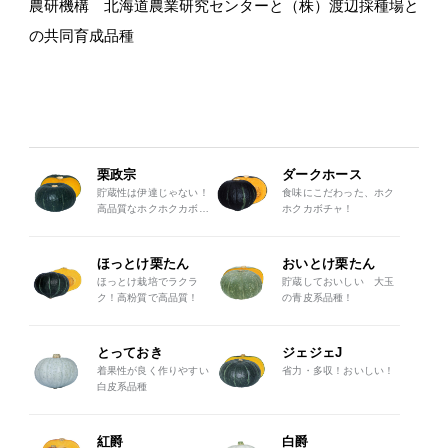
農研機構 北海道農業研究センターと（株）渡辺採種場と
の共同育成品種
栗政宗
ダークホース
貯蔵性は伊達じゃない！
食味にこだわった、ホク
高品質なホクホクカボチ
ホクカボチャ！
ャ
ほっとけ栗たん
おいとけ栗たん
ほっとけ栽培でラクラ
貯蔵しておいしい 大玉
ク！高粉質で高品質！
の青皮系品種！
とっておき
ジェジェJ
着果性が良く作りやすい
省力・多収！おいしい！
白皮系品種
紅爵
白爵