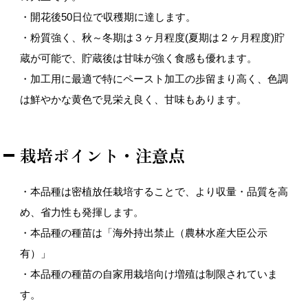
・開花後50日位で収穫期に達します。
・粉質強く、秋～冬期は３ヶ月程度(夏期は２ヶ月程度)貯
蔵が可能で、貯蔵後は甘味が強く食感も優れます。
・加工用に最適で特にペースト加工の歩留まり高く、色調
は鮮やかな黄色で見栄え良く、甘味もあります。
栽培ポイント・注意点
・本品種は密植放任栽培することで、より収量・品質を高
め、省力性も発揮します。
・本品種の種苗は「海外持出禁止（農林水産大臣公示
有）」
・本品種の種苗の自家用栽培向け増殖は制限されていま
す。