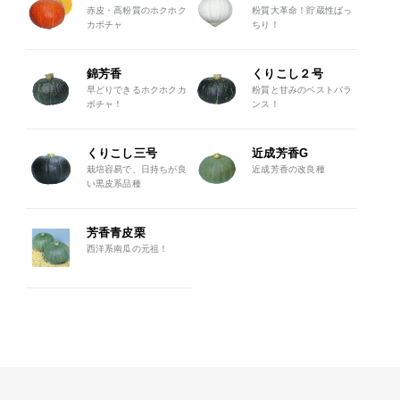
赤皮・高粉質のホクホク
粉質大革命！貯蔵性ばっ
カボチャ
ちり！
錦芳香
くりこし２号
早どりできるホクホクカ
粉質と甘みのベストバラ
ボチャ！
ンス！
くりこし三号
近成芳香G
栽培容易で、日持ちが良
近成芳香の改良種
い黒皮系品種
芳香青皮栗
西洋系南瓜の元祖！