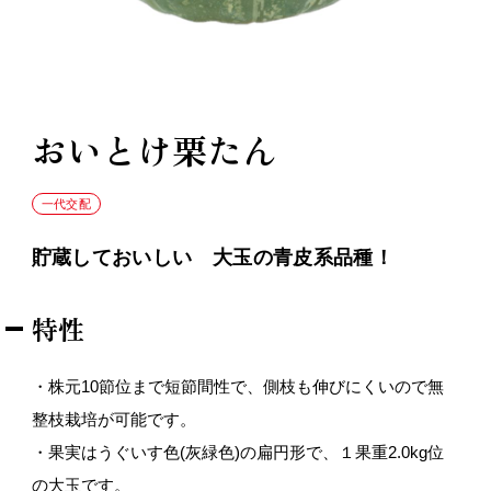
おいとけ栗たん
一代交配
貯蔵しておいしい 大玉の青皮系品種！
特性
・株元10節位まで短節間性で、側枝も伸びにくいので無
整枝栽培が可能です。
・果実はうぐいす色(灰緑色)の扁円形で、１果重2.0kg位
の大玉です。