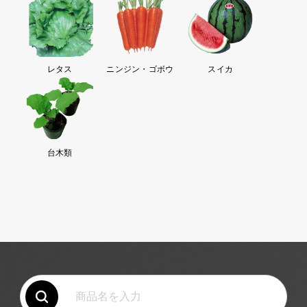
レタス
ニンジン・ゴボウ
スイカ
台木類