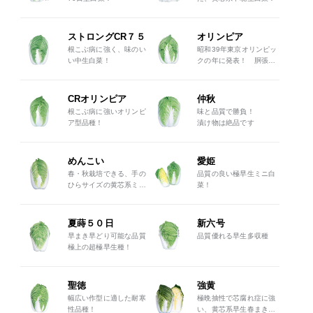
ストロングCR７５
オリンピア
根こぶ病に強く、味のい
昭和39年東京オリンピッ
い中生白菜！
クの年に発表！ 胴張り
十分な中晩生白菜！
CRオリンピア
仲秋
根こぶ病に強いオリンピ
味と品質で勝負！
ア型品種！
漬け物は絶品です
めんこい
愛姫
春・秋栽培できる、手の
品質の良い極早生ミニ白
ひらサイズの黄芯系ミニ
菜！
白菜
夏蒔５０日
新六号
早まき早どり可能な品質
品質優れる早生多収種
極上の超極早生種！
聖徳
強黄
幅広い作型に適した耐寒
極晩抽性で芯腐れ症に強
性品種！
い、黄芯系早生春まき白