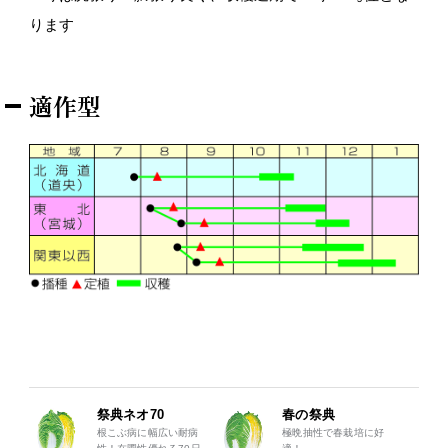
ります
適作型
祭典ネオ70
春の祭典
根こぶ病に幅広い耐病
極晩抽性で春栽培に好