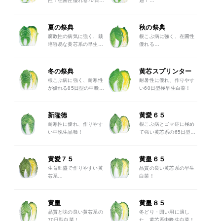
性！在圃性優れる70日型
適！
の中早生白菜
生理障害、根こぶ病に強
い黄芯系白菜
夏の祭典
秋の祭典
腐敗性の病気に強く、栽
根こぶ病に強く、在圃性
培容易な黄芯系の早生白
優れる
菜！
70日型の黄芯系中早生白
菜！
冬の祭典
黄芯スプリンター
根こぶ病に強く、耐寒性
耐暑性に優れ、作りやす
が優れる85日型の中晩生
い60日型極早生白菜！
黄芯系白菜！
新隆徳
黄愛６５
耐寒性に優れ、作りやす
根こぶ病とゴマ症に極め
い中晩生品種！
て強い黄芯系の65日型白
菜！
黄愛７５
黄皇６５
生育旺盛で作りやすい黄
品質の良い黄芯系の早生
芯系
白菜！
75日型白菜！
黄皇
黄皇８５
品質と味の良い黄芯系の
冬どり・囲い用に適し
70日型白菜！
た、黄芯系中晩生白菜！