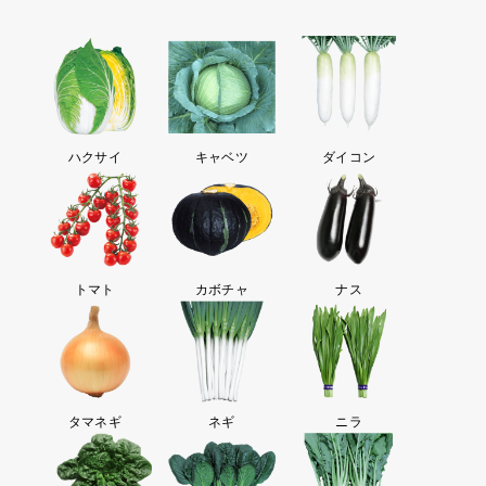
ハクサイ
キャベツ
ダイコン
トマト
カボチャ
ナス
タマネギ
ネギ
ニラ