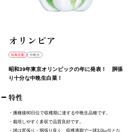
オリンピア
松島交配
中晩生
昭和39年東京オリンピックの年に発表！ 胴張
り十分な中晩生白菜！
特性
・播種後80日位で収穫期に達する中晩生品種です。
・栽培しやすく多収で品質良好です。
・球は尻張り・胴張り良く、収穫適期で一球3.0㎏位とな