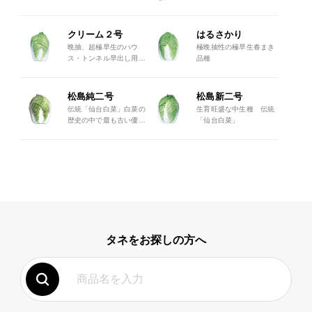
菜！
クリーム２号
はるさかり
晩抽、超極早生のハウ
極晩抽性の極早生春まき
ス・トンネル早出し用春
品種
まき白菜
松島純二号
松島新二号
伝統「仙台白菜」白菜の
生育旺盛な中生種 伝統
歴史の中で最も古い優
「仙台白菜」
品！
タネをお探しの方へ